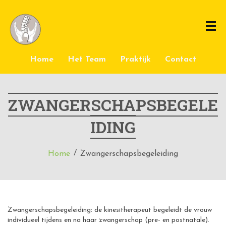
Home
Het Team
Praktijk
Contact
ZWANGERSCHAPSBEGELE
IDING
Home
Zwangerschapsbegeleiding
Zwangerschapsbegeleiding: de kinesitherapeut begeleidt de vrouw
individueel tijdens en na haar zwangerschap (pre- en postnatale).